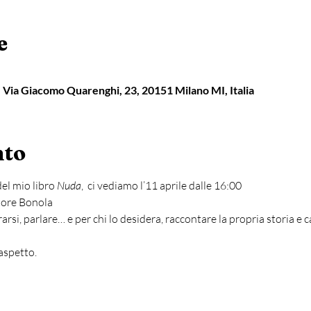
e
Via Giacomo Quarenghi, 23, 20151 Milano MI, Italia
nto
el mio libro 
Nuda
,  ci vediamo l’11 aprile dalle 16:00
ore Bonola
si, parlare… e per chi lo desidera, raccontare la propria storia e c
 aspetto.