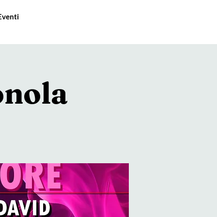
Eventi
onola