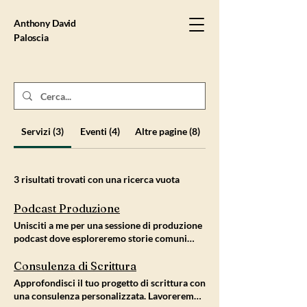
Anthony David
Paloscia
Servizi (3)
Eventi (4)
Altre pagine (8)
3 risultati trovati con una ricerca vuota
Podcast Produzione
Unisciti a me per una sessione di produzione
podcast dove esploreremo storie comuni
centrate su emozioni ed empatia. Insieme,
creeremo episodi che risuonano con il
Consulenza di Scrittura
pubblico, garantendo contenuti emozionanti
Approfondisci il tuo progetto di scrittura con
e avvincenti.
una consulenza personalizzata. Lavoreremo