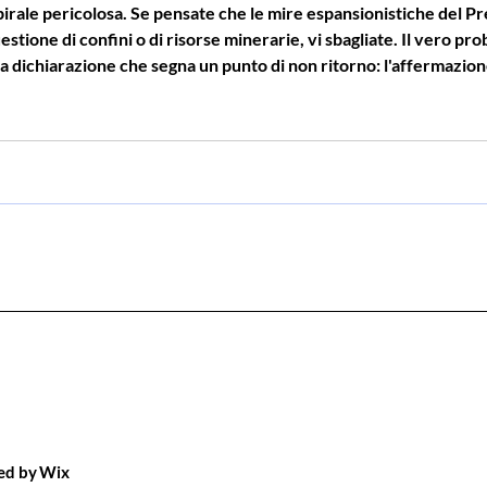
stione di confini o di risorse minerarie, vi sbagliate. Il vero p
una dichiarazione che segna un punto di non ritorno: l'affermazione
ati esclusivamente sulla "propria moralità". Abbiamo impiegato 
red by
Wix