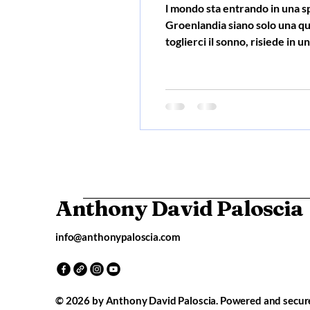
l mondo sta entrando in una spirale pericolosa. Se pensate che le mire espansionistiche del Presidente degli Stati Uniti sulla
Groenlandia siano solo una que
toglierci il sonno, risiede in 
potere presidenziale sono bas
Anthony David Paloscia
info@anthonypaloscia.com
© 2026 by Anthony David Paloscia. Powered and secu