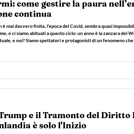
rmi: come gestire la paura nell’e
one continua
n è mai davvero finita, l’epoca del Covid, sembra quasi impossibil
me, e ci siamo abituati a questo ciclo: un anno è la zanzara del We
ntuale, e noi? Siamo spettatori e protagonisti di un fenomeno che
è troppa e costante, diventa come un rumore di fondo che acco
 Trump e il Tramonto del Diritto 
landia è solo l'Inizio