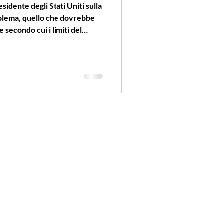
roblema, quello che dovrebbe
 secondo cui i limiti del
ottant’anni