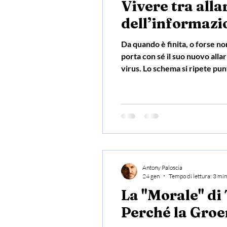
Vivere tra alla
dell’informazi
Da quando è finita, o forse no
porta con sé il suo nuovo allar
virus. Lo schema si ripete pu
profondamente. La paura, se 
Antony Paloscia
24 gen
Tempo di lettura: 3 min
La "Morale" di
Perché la Groen