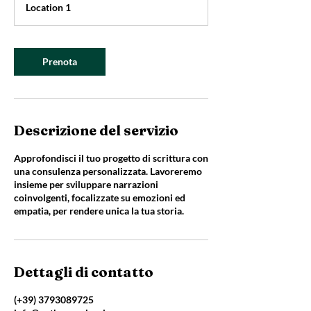
Location 1
3
0
m
i
Prenota
n
u
t
i
Descrizione del servizio
Approfondisci il tuo progetto di scrittura con
una consulenza personalizzata. Lavoreremo
insieme per sviluppare narrazioni
coinvolgenti, focalizzate su emozioni ed
empatia, per rendere unica la tua storia.
Dettagli di contatto
(+39) 3793089725